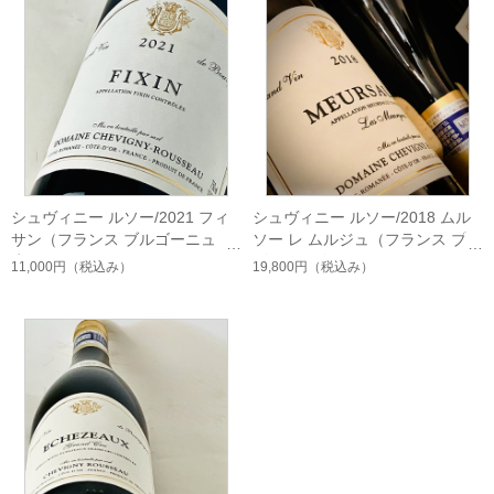
シュヴィニー ルソー/2021 フィ
シュヴィニー ルソー/2018 ムル
サン（フランス ブルゴーニュ
ソー レ ムルジュ（フランス ブル
赤）
ゴーニュ 白）
11,000円
（税込み）
19,800円
（税込み）