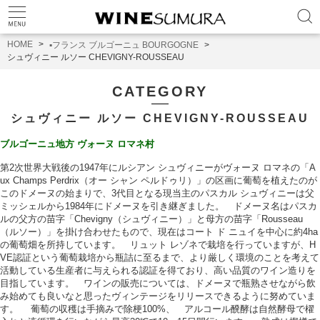
HOME
▪️フランス ブルゴーニュ BOURGOGNE
シュヴィニー ルソー CHEVIGNY-ROUSSEAU
CATEGORY
シュヴィニー ルソー CHEVIGNY-ROUSSEAU
ブルゴーニュ地方 ヴォーヌ ロマネ村
第2次世界大戦後の1947年にルシアン シュヴィニーがヴォーヌ ロマネの「A
ux Champs Perdrix（オー シャン ペルドゥリ）」の区画に葡萄を植えたのが
このドメーヌの始まりで、3代目となる現当主のパスカル シュヴィニーは父
ミッシェルから1984年にドメーヌを引き継ぎました。 ドメーヌ名はパスカ
ルの父方の苗字「Chevigny（シュヴィニー）」と母方の苗字「Rousseau
（ルソー）」を掛け合わせたもので、現在はコート ド ニュイを中心に約4ha
の葡萄畑を所持しています。 リュット レゾネで栽培を行っていますが、H
VE認証という葡萄栽培から瓶詰に至るまで、より厳しく環境のことを考えて
活動している生産者に与えられる認証を得ており、高い品質のワイン造りを
目指しています。 ワインの販売については、ドメーヌで瓶熟させながら飲
み始めても良いなと思ったヴィンテージをリリースできるように努めていま
す。 葡萄の収穫は手摘みで除梗100%、 アルコール醗酵は自然酵母で櫂