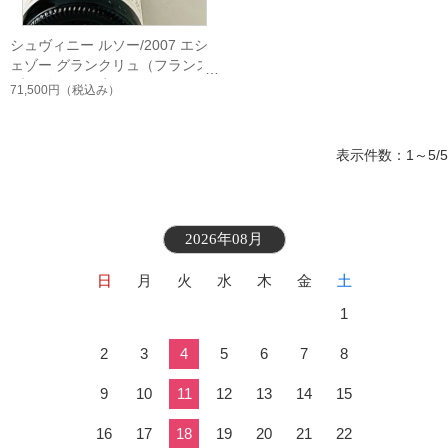
シュヴィニー ルソー/2007 エシ
ェゾー グランクリュ（フランス
ブルゴーニュ 赤）
71,500円
（税込み）
表示件数：1～5/5
2026年08月
日
月
火
水
木
金
土
1
2
3
4
5
6
7
8
9
10
11
12
13
14
15
16
17
18
19
20
21
22