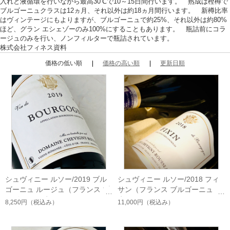
入れと液循環を行いながら最高30℃で10～15日間行います。 熟成は樫樽で
ブルゴーニュクラスは12ヵ月、それ以外は約18ヵ月間行います。 新樽比率
はヴィンテージにもよりますが、ブルゴーニュで約25%、それ以外は約80%
ほど、グラン エシェゾーのみ100%にすることもあります。 瓶詰前にコラ
ージュのみを行い、ノンフィルターで瓶詰されています。
株式会社フィネス資料
価格の低い順
価格の高い順
更新日順
シュヴィニー ルソー/2019 ブル
シュヴィニー ルソー/2018 フィ
ゴーニュ ルージュ（フランス ブ
サン（フランス ブルゴーニュ
ルゴーニュ 赤）
赤）
8,250円
（税込み）
11,000円
（税込み）