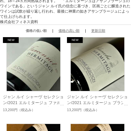
れ、18～24ヵ月間熟成されます。 「エルミタージュはアサンブラージュの
ワインである」というジャン ルイ氏の信念に基づき、区画ごとに醸造された
ワインは試飲が繰り返し行われ、最後に神業の如きアサンブラージュによっ
て仕上げられます。
株式会社フィネス資料
価格の低い順
価格の高い順
更新日順
ジャン ルイ シャーヴ セレクショ
ジャン ルイ シャーヴ セレクショ
ン/2021 エルミタージュ ファル
ン/2021 エルミタージュ ブラン
コネ （フランス ローヌ赤）
シュ （フランス ローヌ白）
13,200円
（税込み）
13,200円
（税込み）