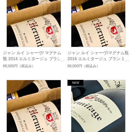
ジャン ルイ シャーヴ/ マグナム
ジャン ルイ シャーヴ/マグナム瓶
瓶 2014 エルミタージュ ブラン
2016 エルミタージュ ブラン 150
1500ml入（フランス ローヌ 白）
0ml入（フランス ローヌ 白）
66,000円
（税込み）
66,000円
（税込み）