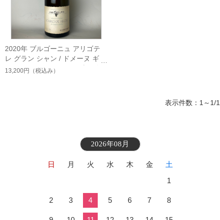
2020年 ブルゴーニュ アリゴテ
レ グラン シャン / ドメーヌ ギル
ベール ジレ（フランス ブルゴー
13,200円
（税込み）
ニュ 白）
表示件数：1～1/1
2026年08月
日
月
火
水
木
金
土
1
2
3
4
5
6
7
8
9
10
11
12
13
14
15