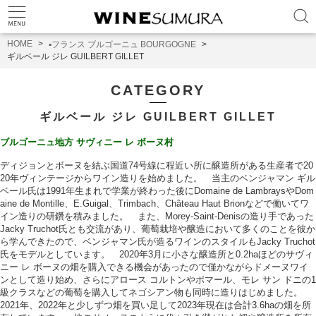
HOME
▪️フランス ブルゴーニュ BOURGOGNE
ギルベール ジレ GUILBERT GILLET
CATEGORY
ギルベール ジレ GUILBERT GILLET
ブルゴーニュ地方 サヴィニー レ ボーヌ村
ディジョンとボーヌを結ぶ国道74号線に程近い所に醸造所がある生産者で20
20年ヴィンテージからワイン造りを始めました。 当主のベンジャマン ギル
ベール氏は1991年生まれで学業が終わった後にDomaine de LambraysやDom
aine de Montille、E.Guigal、Trimbach、Château Haut Brionなどで働いてワ
イン造りの研鑽を積みました。 また、Morey-Saint-Denisの造り手であった
Jacky Truchot氏とも交流があり、葡萄栽培や醸造において多くのことを彼か
ら学んできたので、ベンジャマン氏が造るワインのスタイルもJacky Truchot
氏をモデルとしています。 2020年3月に小さな醸造所と0.2haほどのサヴィ
ニー レ ボーヌの畑を購入できる機会があったので僅かながらドメーヌワイ
ンとして造り始め、さらにアロース コルトンやポマール、モレ サン ドニの1
級クラスなどの葡萄を購入してネゴシアン物も同時に造りはじめました。
2021年、2022年と少しずつ畑を買い足して2023年現在は合計3.6haの畑を所