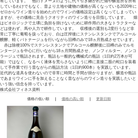
有しています。 他のドメーヌのように代々引き継がれた畑や醸造所を所有
しているわけでもなく、昔より土地や建物の価格が高くなっている2020年に
ゼロからワイン造りを始めたのでワインの価格設定は高くなってしまってい
ますが、その価格に見合うクオリティのワイン造りを目指しています。 畑
はビオロジックで土壌に負担を掛けないために耕作用の大きなトラクターな
どは使わず、馬や人力で耕作しています。 収穫後の選別も2度行うなど非
常に丁寧に葡萄を扱っており、白は圧搾後にステンレスタンクでアルコール
醗酵、軽くバトナージュを行いながら旧樽のみで18ヵ月熟成させています。
赤は除梗100%でステンレスタンクでアルコール醗酵後に旧樽のみでルモ
ンタージュを中心に行いながら18ヵ月間熟成させ、ノンフィルター、ノンコ
ラージュで瓶詰されます。瓶詰も一般的な機械式の瓶詰（1日約2万本が可
能）ではなく、なるべく液体を荒らさないように樽に直接二股の蛇口を装着
して手作業で行う昔ながらの瓶詰方法（1日約900本）を実践しています。
近代的な道具を使わないので非常に時間と手間が掛かりますが、醸造や瓶詰
であまりワインに手を加えることなく昔ながらのワイン造りを実践したいと
いう強い信念を持っています。
株式会社フィネス資料
価格の低い順
価格の高い順
更新日順