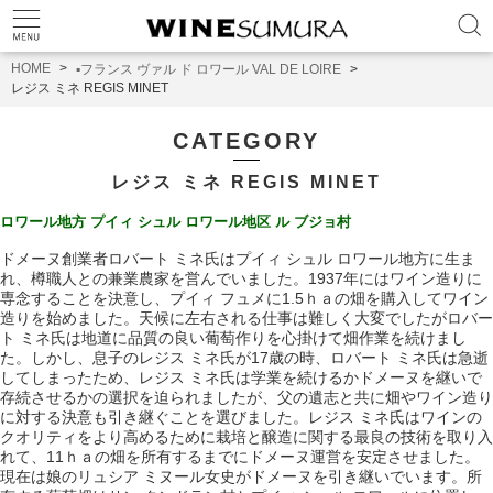
HOME
▪️フランス ヴァル ド ロワール VAL DE LOIRE
レジス ミネ REGIS MINET
CATEGORY
レジス ミネ REGIS MINET
ロワール地方 プイィ シュル ロワール地区 ル ブジョ村
ドメーヌ創業者ロバート ミネ氏はプイィ シュル ロワール地方に生ま
れ、樽職人との兼業農家を
営んでいました。1937年にはワイン造りに
専念することを決意し、プイィ フュメに1.5ｈａの畑を購入してワイン
造りを始めました。天候に左右される仕事は難しく大変でしたがロバー
ト ミネ氏は地道に品質の良い葡萄作りを心掛けて畑作業を続けまし
た。しかし、息子のレジス ミネ氏が17歳の時、ロバート ミネ氏は急逝
してしまったため、レジス ミネ氏は学業を続けるかドメーヌを継いで
存続させるかの選択を迫られましたが、父の遺志と共に畑やワイン造り
に対する決意も引き継ぐことを選びました。レジス ミネ氏はワインの
クオリティをより高めるために栽培と醸造に関する最良の技術を取り入
れて、11ｈａの畑を所有するまでにドメーヌ運営を安定させました。
現在は娘のリュシア ミヌール女史がドメーヌを引き継いでいます。
所