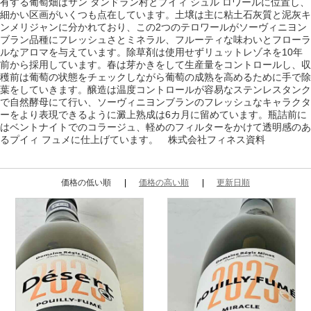
有する葡萄畑はサン タンドラン村とプイィ シュル ロワールに位置し、
細かい区画がいくつも
点在しています。土壌は主に粘土石灰質と泥灰キ
ンメリジャンに分かれており、この2つのテロワールがソーヴィニヨン
ブラン品種にフレッシュさとミネラル、フルーティな味わいとフローラ
ルなアロマを与えています。除草剤は使用せずリュットレゾネを10年
前から採用しています。春は芽かきをして生産量をコントロールし、収
穫前は葡萄の状態をチェックしながら葡萄の成熟を高めるために手で除
葉をしていきます。醸造は温度コントロールが容易なステンレスタンク
で自然酵母にて行い、ソーヴィニヨンブランのフレッシュなキャラクタ
ーをより表現できるように澱上熟成は6カ月に留めています。瓶詰前に
はベントナイトでのコラージュ、軽めのフィルターをかけて透明感のあ
るプイィ フュメに仕上げています。 株式会社フィネス資料
価格の低い順
価格の高い順
更新日順