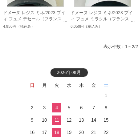
ドメーヌ レジス ミネ/2023 プイ
ドメーヌ レジス ミネ/2023 プイ
ィ フュメ デセール（フランス ロ
ィ フュメ ミラクル（フランス ロ
ワール 白）
ワール 白）
4,950円
（税込み）
6,050円
（税込み）
表示件数：1～2/2
2026年08月
日
月
火
水
木
金
土
1
2
3
4
5
6
7
8
9
10
11
12
13
14
15
16
17
18
19
20
21
22