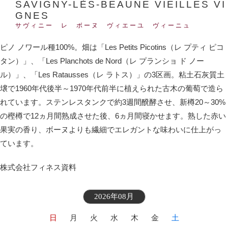
SAVIGNY-LÈS-BEAUNE VIEILLES VI
GNES
サヴィニー レ ボーヌ ヴィエーユ ヴィーニュ
ピノ ノワール種100%。畑は「Les Petits Picotins（レ プティ ピコ
タン）」、「Les Planchots de Nord（レ プランショ ド ノー
ル）」、「Les Ratausses（レ ラトス）」の3区画。粘土石灰質土
壌で1960年代後半～1970年代前半に植えられた古木の葡萄で造ら
れています。ステンレスタンクで約3週間醗酵させ、新樽20～30%
の樫樽で12ヵ月間熟成させた後、6ヵ月間寝かせます。熟した赤い
果実の香り、ボーヌよりも繊細でエレガントな味わいに仕上がっ
ています。
株式会社フィネス資料
2026年08月
日
月
火
水
木
金
土